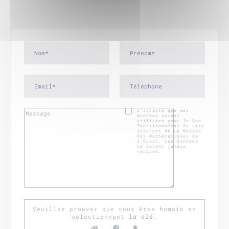
J’accepte que mes
données soient
utilisées pour le bon
fonctionnement du site
internet de La Maison
des Mathématiques de
l'Ouest. Les données
ne seront jamais
vendues.
Veuillez prouver que vous êtes humain en
sélectionnant
la clé
.