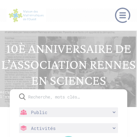
10È ANNIVERSAIRE DE
L’ASSOCIATION RENNES
EN SCIENCES
Accueil
/
Se rencontrer
/
10è anniversaire de
l’association Rennes en Sciences