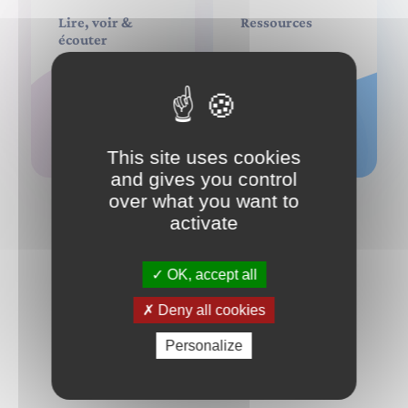
Lire, voir &
Ressources
écouter
This site uses cookies
and gives you control
over what you want to
activate
OK, accept all
Deny all cookies
Besoin d'informations ?
Personalize
CONTACTEZ-NOUS