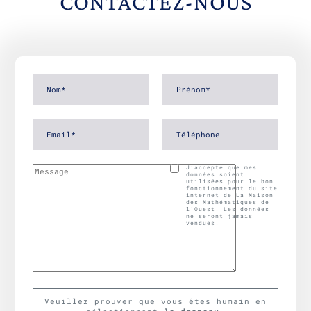
CONTACTEZ-NOUS
J’accepte que mes
données soient
utilisées pour le bon
fonctionnement du site
internet de La Maison
des Mathématiques de
l'Ouest. Les données
ne seront jamais
vendues.
Veuillez prouver que vous êtes humain en