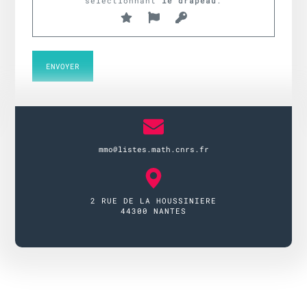
sélectionnant
le drapeau
.
mmo@listes.math.cnrs.fr
2 RUE DE LA HOUSSINIERE
44300 NANTES