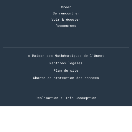
Nous contacter
Derniers évènements
Le Rallye Mathématique 44
5 minutes Lebesgue
Colloquium – Bram Petri – Variétés apolloniennes
aléatoires et leurs notes fondamentales
Colloquium – Pierre Germain – Limites singulières pour
les chaines d’oscillateurs
Visite des élèves de 3e du collège Simone Veil au
laboratoire de mathématiques Jean Leray
Navigation
Créer
Se rencontrer
Voir & écouter
Ressources