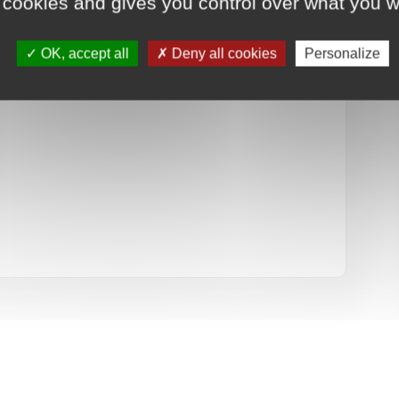
 cookies and gives you control over what you w
OK, accept all
Deny all cookies
Personalize