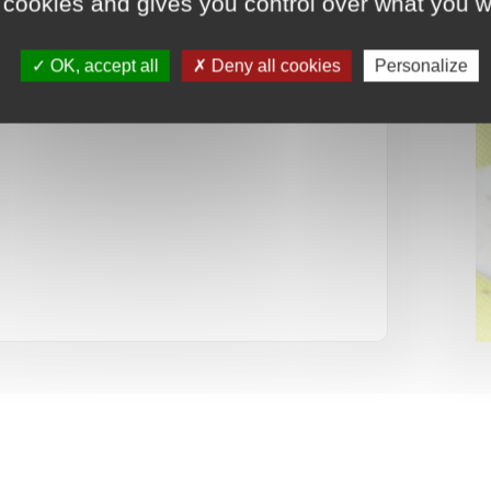
 cookies and gives you control over what you w
OK, accept all
Deny all cookies
Personalize