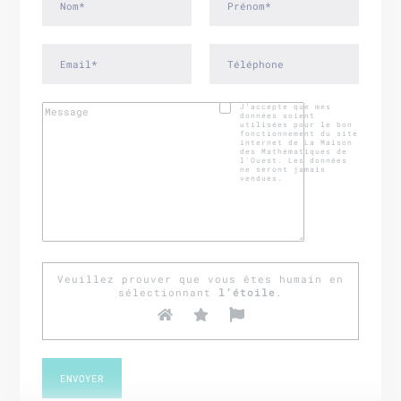
J’accepte que mes
données soient
utilisées pour le bon
fonctionnement du site
internet de La Maison
des Mathématiques de
l'Ouest. Les données
ne seront jamais
vendues.
Veuillez prouver que vous êtes humain en
sélectionnant
l’étoile
.