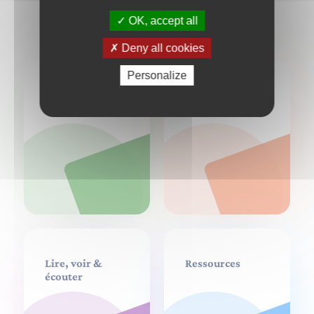
LES MATHÉMATIQUES
OK, accept all
Deny all cookies
Personalize
Créer
Se rencontrer
Lire, voir &
Ressources
écouter