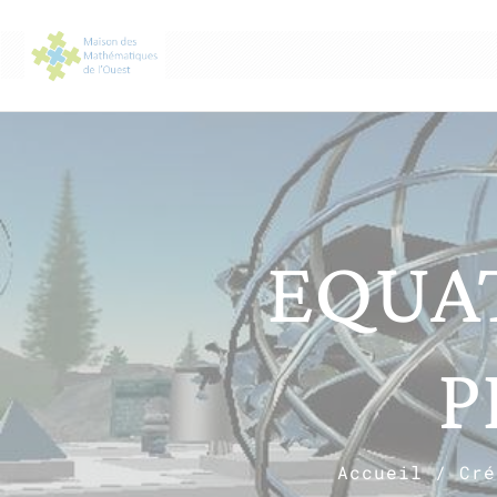
EQUAT
P
Accueil
/
Cré