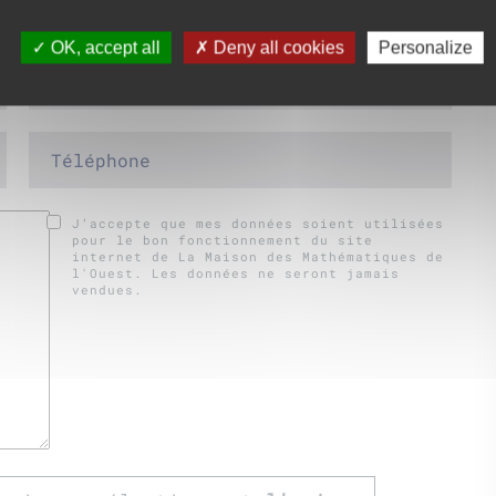
OK, accept all
Deny all cookies
Personalize
J’accepte que mes données soient utilisées
pour le bon fonctionnement du site
internet de La Maison des Mathématiques de
l'Ouest. Les données ne seront jamais
vendues.