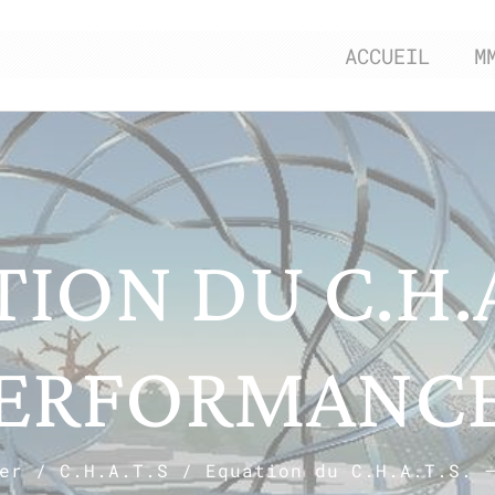
ACCUEIL
M
ION DU C.H.A.
ERFORMANC
er
/
C.H.A.T.S
/
Equation du C.H.A.T.S. 