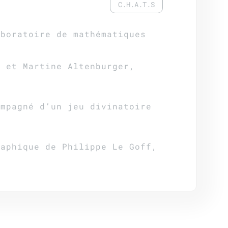
C.H.A.T.S
aboratoire de mathématiques
, et Martine Altenburger,
ompagné d’un jeu divinatoire
.
raphique de Philippe Le Goff,