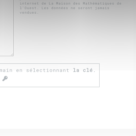
internet de La Maison des Mathématiques de
l'Ouest. Les données ne seront jamais
vendues.
main en sélectionnant
la clé
.