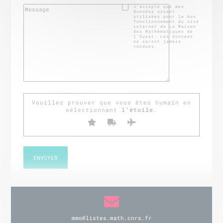
J’accepte que mes
données soient
utilisées pour le bon
fonctionnement du site
internet de La Maison
des Mathématiques de
l'Ouest. Les données
ne seront jamais
vendues.
Veuillez prouver que vous êtes humain en
sélectionnant
l’étoile
.
mmo@listes.math.cnrs.fr