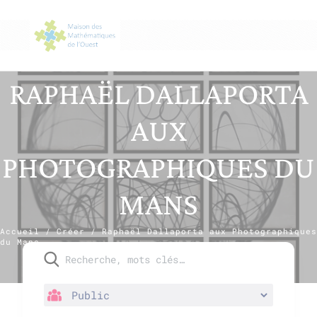
RAPHAËL DALLAPORTA
AUX
PHOTOGRAPHIQUES DU
MANS
Accueil
/
Créer
/
Raphaël Dallaporta aux Photographiques
du Mans