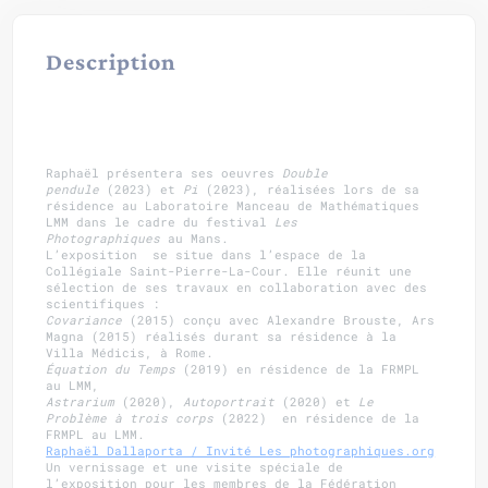
Description
Raphaël présentera ses oeuvres
Double
pendule
(2023) et
Pi
(2023), réalisées lors de sa
résidence au Laboratoire Manceau de Mathématiques
LMM dans le cadre du festival
Les
Photographiques
au Mans.
L’exposition se situe dans l’espace de la
Collégiale Saint-Pierre-La-Cour. Elle réunit une
sélection de ses travaux en collaboration avec des
scientifiques :
Covariance
(2015) conçu avec Alexandre Brouste, Ars
Magna (2015) réalisés durant sa résidence à la
Villa Médicis, à Rome.
Équation du Temps
(2019) en résidence de la FRMPL
au LMM,
Astrarium
(2020),
Autoportrait
(2020) et
Le
Problème à trois corps
(2022) en résidence de la
FRMPL au LMM.
Raphaël Dallaporta / Invité Les
photographiques.org
Un vernissage et une visite spéciale de
l’exposition pour les membres de la Fédération