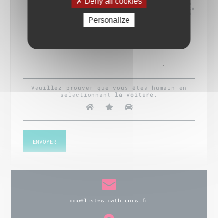
Deny all cookies
utilisées pour le bon
fonctionnement du site
internet de La Maison
des Mathématiques de
Personalize
l'Ouest. Les données
ne seront jamais
vendues.
Veuillez prouver que vous êtes humain en
sélectionnant
la voiture
.
mmo@listes.math.cnrs.fr