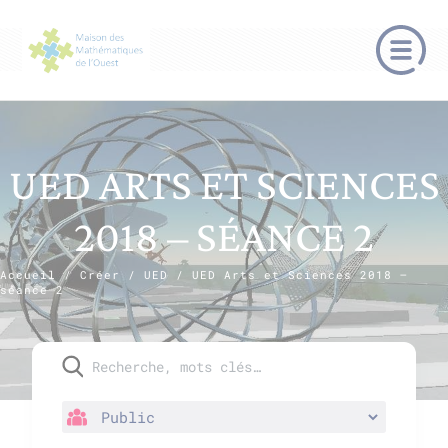
UED ARTS ET SCIENCES
2018 – SÉANCE 2
Accueil
/
Créer
/
UED
/
UED Arts et Sciences 2018 –
séance 2