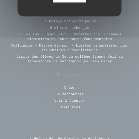
Derniers évènements
Le Rallye Mathématique 44
5 minutes Lebesgue
Colloquium – Bram Petri – Variétés apolloniennes
aléatoires et leurs notes fondamentales
Colloquium – Pierre Germain – Limites singulières pour
les chaines d’oscillateurs
Visite des élèves de 3e du collège Simone Veil au
laboratoire de mathématiques Jean Leray
Navigation
Créer
Se rencontrer
Voir & écouter
Ressources
© Maison des Mathématiques de l'Ouest