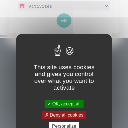
Modélisation du trafic routier au Lycée Monge (Nantes)
This site uses cookies
and gives you control
over what you want to
activate
OK, accept all
Deny all cookies
Nous contacter
Personalize