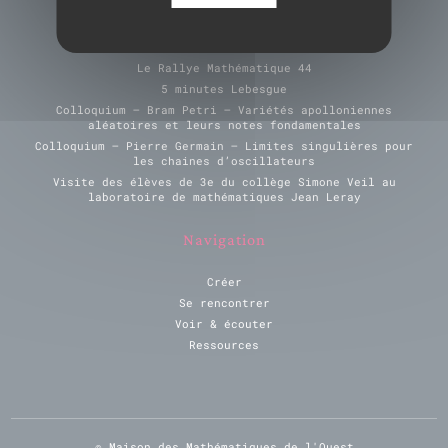
Derniers évènements
Le Rallye Mathématique 44
5 minutes Lebesgue
Colloquium – Bram Petri – Variétés apolloniennes
aléatoires et leurs notes fondamentales
Colloquium – Pierre Germain – Limites singulières pour
les chaines d’oscillateurs
Visite des élèves de 3e du collège Simone Veil au
laboratoire de mathématiques Jean Leray
Navigation
Créer
Se rencontrer
Voir & écouter
Ressources
© Maison des Mathématiques de l'Ouest