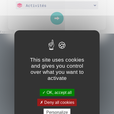
Exposition « En cours d’atelier »
This site uses cookies
and gives you control
over what you want to
activate
OK, accept all
Deny all cookies
Nous contacter
Personalize