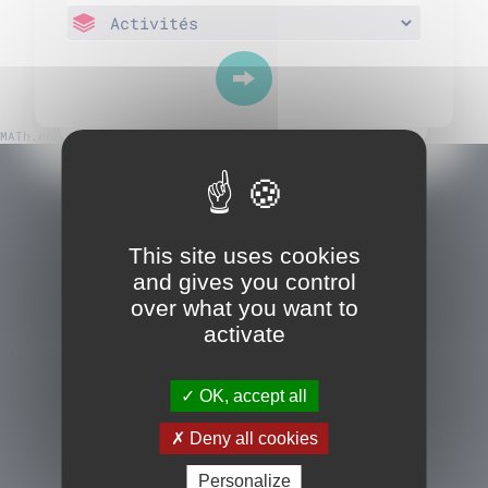
MATh.en.JEANS fête la science
This site uses cookies
and gives you control
over what you want to
activate
OK, accept all
Deny all cookies
Nous contacter
Personalize