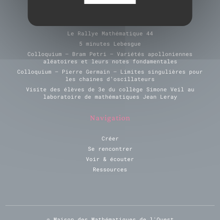
Derniers évènements
Le Rallye Mathématique 44
5 minutes Lebesgue
Colloquium – Bram Petri – Variétés apolloniennes
aléatoires et leurs notes fondamentales
Colloquium – Pierre Germain – Limites singulières pour
les chaines d’oscillateurs
Visite des élèves de 3e du collège Simone Veil au
laboratoire de mathématiques Jean Leray
Navigation
Créer
Se rencontrer
Voir & écouter
Ressources
© Maison des Mathématiques de l'Ouest