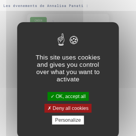
Les évenements de Annalisa Panati :
CRÉER
This site uses cookies
and gives you control
over what you want to
1 NOV. 2025
activate
Résidence Mathémartiste à Angers
OK, accept all
Deny all cookies
TOUT PUBLIC
UNIVERSITÉ D'ANGERS
Personalize