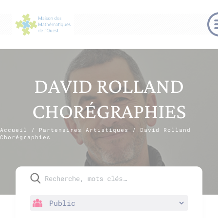
DAVID ROLLAND
CHORÉGRAPHIES
Accueil
/
Partenaires Artistiques
/
David Rolland
Chorégraphies