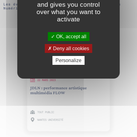
and gives you control
Les évenements de Festival Journées des Libertés
Numériques :
over what you want to
activate
CRÉER
OK, accept all
Deny all cookies
Personalize
22 MARS 2023
JDLN : performance artistique
multimédia FLOW
TOUT PUBLIC
NANTES UNIVERSITÉ