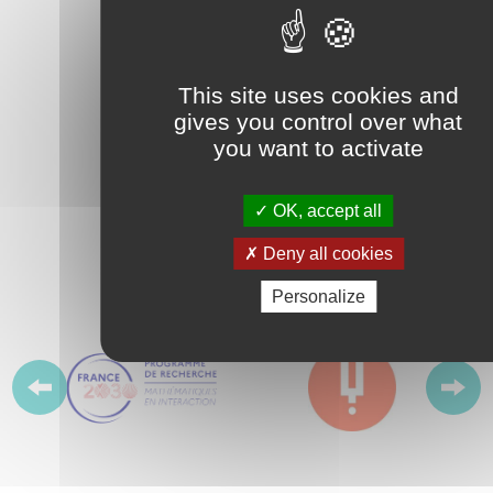
VOIR TOUT L'AGENDA
This site uses cookies and
gives you control over what
you want to activate
OK, accept all
Avec le soutien de nos
Deny all cookies
PARTENAIRES
Personalize