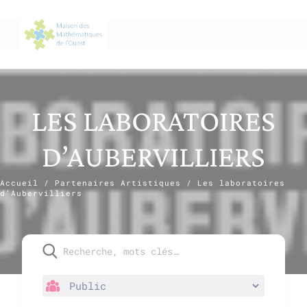
LES LABORATOIRES
D’AUBERVILLIERS
Accueil
/
Partenaires Artistiques
/
Les laboratoires
d’Aubervilliers