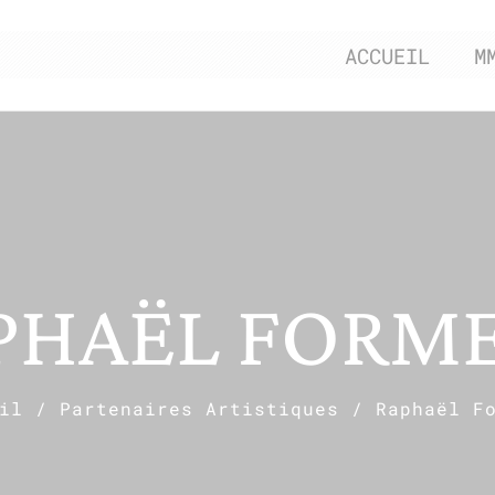
ACCUEIL
M
PHAËL FORM
il
/
Partenaires Artistiques
/
Raphaël F