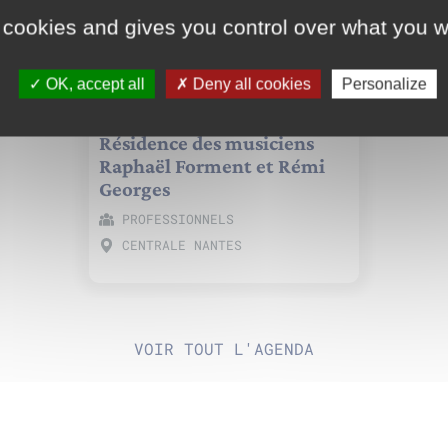
 cookies and gives you control over what you w
OK, accept all
Deny all cookies
Personalize
10 NOV. 2024
Résidence des musiciens
Raphaël Forment et Rémi
Georges
PROFESSIONNELS
CENTRALE NANTES
VOIR TOUT L'AGENDA