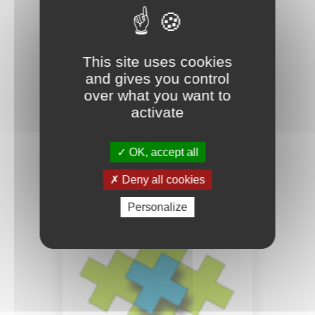
This site uses cookies
13 FÉVR. 2021
and gives you control
Où il est question de rythme
over what you want to
activate
PUBLIC SCOLAIRE
OK, accept all
LYCÉE JACQUES PRÉVERT (SAVENAY)
Deny all cookies
Personalize
CRÉER