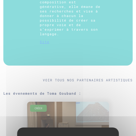
composition est
générative, elle émane de
ses recherches et vise à
donner à chacun la
possibilité de créer sa
propre voie et de
s’exprimer à travers son
langage.
Site
VOIR TOUS NOS PARTENAIRES ARTISTIQUES
Les évenements de Toma Gouband :
CRÉER