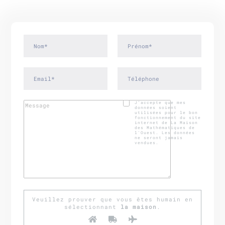
J’accepte que mes
données soient
utilisées pour le bon
fonctionnement du site
internet de La Maison
des Mathématiques de
l'Ouest. Les données
ne seront jamais
vendues.
Veuillez prouver que vous êtes humain en
sélectionnant
la maison
.