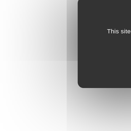
This sit