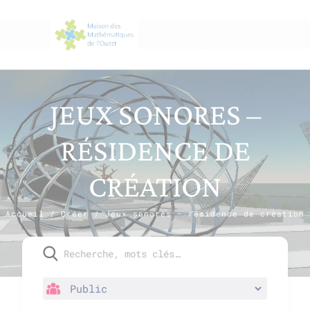
JEUX SONORES –
RÉSIDENCE DE
CRÉATION
Accueil
/
Créer
/
Jeux sonores – résidence de création