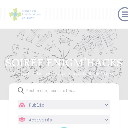
SOIRÉE ENIGM’HACKS
Accueil
/
Se rencontrer
/
Soirée Enigm’hacks