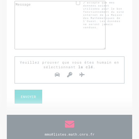
J’accepte que mes
données soient
utilisées pour le bon
fonctionnement du site
internet de La Maison
des Mathématiques de
l'Ouest. Les données
ne seront jamais
vendues.
Veuillez prouver que vous êtes humain en
sélectionnant
la clé
.
mmo@listes.math.cnrs.fr