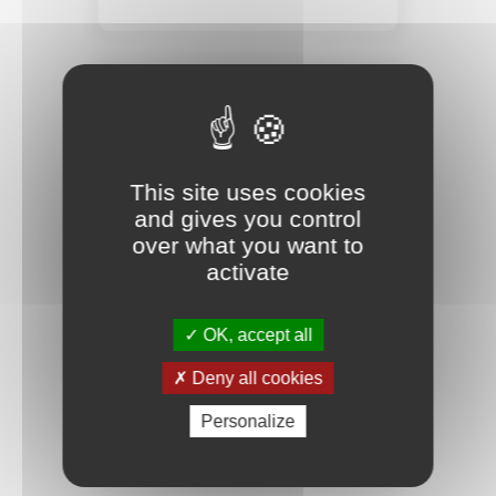
FORUM DES MÉTIERS MATHÉMATIQUES
This site uses cookies
and gives you control
over what you want to
activate
6 DÉC. 2022
Forum des métiers mathématiques – 6e
OK, accept all
édition
Deny all cookies
ETUDIANTS
Personalize
NANTES UNIVERSITÉ