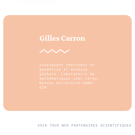
Gilles Carron
Enseignant chercheur en
géométrie et analyse
globale, Laboratoire de
mathématiques Jean Leray,
Nantes Université-CNRS-
ECN
VOIR TOUS NOS PARTENAIRES SCIENTIFIQUES