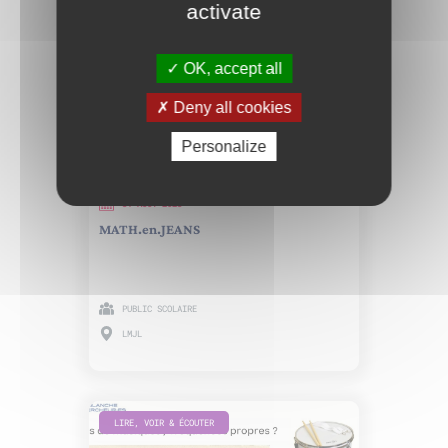
activate
MATH.EN.JEANS
OK, accept all
Deny all cookies
Personalize
31 AOÛT 2023
MATH.en.JEANS
PUBLIC SCOLAIRE
LMJL
LIRE, VOIR & ÉCOUTER