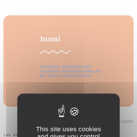
Insmi
Institut national des
sciences mathématiques et
de leurs interactions
VOIR TOUS NOS PARTENAIRES SCIENTIFIQUES
This site uses cookies
Les évenements de Insmi :
and gives you control