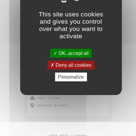
MATH.EN.JEANS
This site uses cookies
and gives you control
over what you want to
activate
OK, accept all
Deny all cookies
18 MARS 2026
Congrès régional MATh.en.JEANS
Personalize
PUBLIC SCOLAIRE
UNIVERSITÉ DE RENNES
VOIR TOUT L'AGENDA