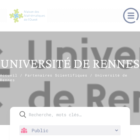
UNIVERSITÉ DE RENNES
Accueil
/
Partenaires Scientifiques
/
Université de
Rennes